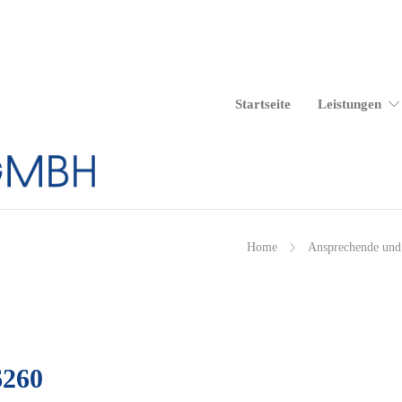
Start­sei­te
Leis­tun­gen
Home
An­spre­chen­de und
6260