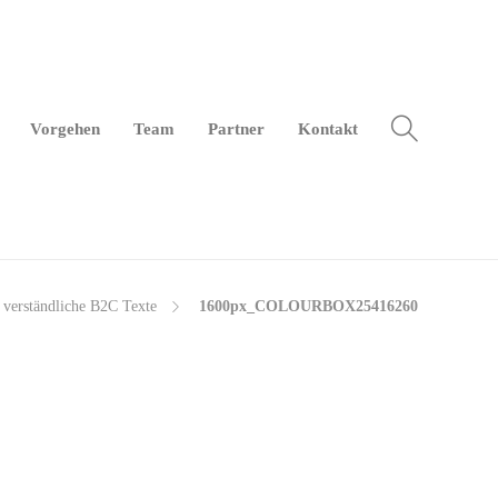
Vor­ge­hen
Team
Part­ner
Kon­takt
 ver­ständ­li­che B2C Texte
1600px_­CO­LOUR­BO­X25416260