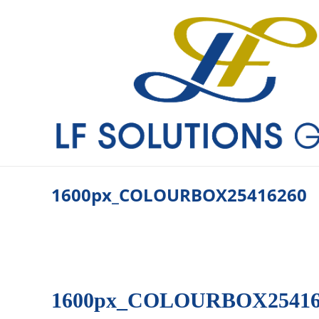
1600px_­CO­LOUR­BO­X25416260
1600px_­CO­LOUR­BO­X2541