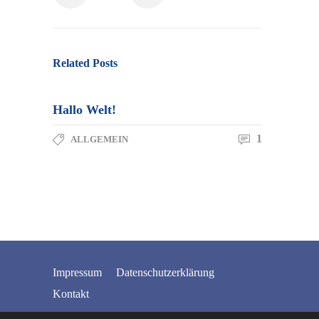
Re­la­ted Posts
Hallo Welt!
1
ALL­GE­MEIN
Im­pres­sum
Da­ten­schutz­er­klä­rung
Kon­takt