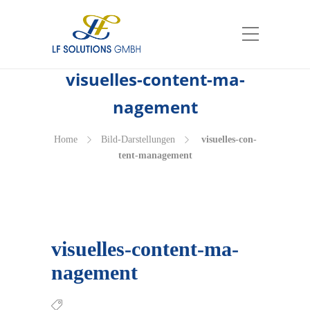
vi­su­el­les-con­tent-ma­
nage­ment
Home
Bild-Dar­stel­lun­gen
vi­su­el­les-con­
tent-ma­nage­ment
vi­su­el­les-con­tent-ma­
nage­ment