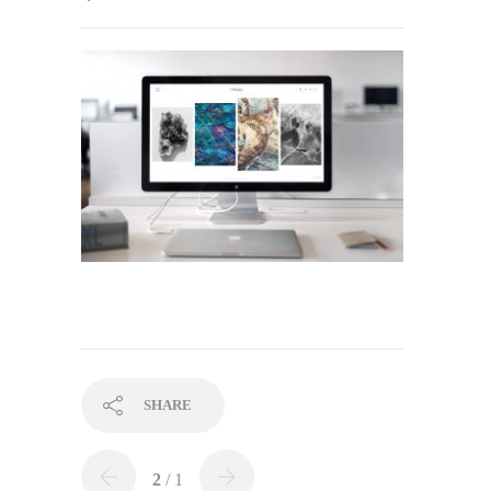
SHARE
2
/ 1