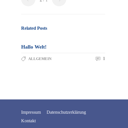
Re­la­ted Posts
Hallo Welt!
1
ALL­GE­MEIN
Im­pres­sum
Da­ten­schutz­er­klä­rung
Kon­takt