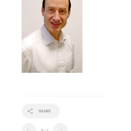
SHARE
2
/ 1